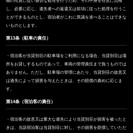
見日を含めて７日間保管し、その間にお客様から返還の申出がな
されなかった場合には、これを最寄りの警察署へ届けるものとし
ます。但し、貴重品については、直ちに最寄りの警察署へ届ける
ものとします。また、飲食物及び雑誌並びにその他の廃棄物に類
するものについては、チェックアウトの翌日までにご連絡がない
場合には、当貸別荘にて任意に処分させていただきます。
当貸別荘は、置き忘れられた手荷物又は携帯品について、内容
物の性質に従い適切な処理を行うため、その中身を任意に点検
し、必要に応じ、遺失者への返還又は前項に従った処理を行うこ
とができるものとし、宿泊者がこれに異議を述べることはできな
いものとします。
第13条（駐車の責任）
宿泊客が当貸別荘の駐車場をご利用になる場合、当貸別荘は場
所をお貸しするものであって、車両の管理責任まで負うものでは
ありません。ただし、駐車場の管理にあたり、当貸別荘の故意又