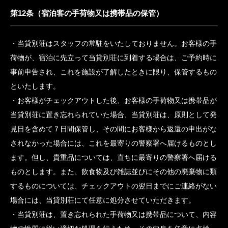
当貸別荘は、宿泊契約及びこれに関する契約の履行に当たり、
又はそれらの不履行により宿泊客に損害を与えた時は、その損害
を賠償します。ただし、それが当貸別荘の責めに帰すべき事由に
よるものでないときは、この限りではありません。
当貸別荘にお客様が携帯された物品を紛失された場合、当貸別
荘に故意又は重大な過失がない限り責任を負いません。
第12条（宿泊客の手荷物又は携帯品の保管）
当貸別荘はスタッフの常駐をいたしておりません。お客様の手
荷物が、宿泊に先立って当貸別荘に到着する場合は、ご予約時に
事前申告され、これを施設が了解したときに限り、保管するもの
といたします。
お客様がチェックアウトした後、お客様の手荷物又は携帯品が
当貸別荘に置き忘れられていた場合、当貸別荘は、原則として発