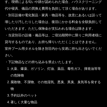
ご宿泊者が食材・調味料・お飲み物等をご持参されて調理・ご飲
食されることは可能です。その場合、別荘内にある食器類や家電
製品は元の場所に戻さず出したままにしておいてください。
規制事項について
当貸別荘は、建物内及び敷地内の全面禁煙をお願いしておりま
す。喫煙による匂いや跡が認められた場合、ハウスクリーニング
代や寝具、備品の買換え費用を負担して頂く場合があります。
別荘設備や電化製品・家具・物品等を、故意にあるいは誤って
壊したり汚したりした場合は、復旧にかかる料金を全額負担して
いただきます。ただし保険金が支払われる場合は除きます。
当貸別荘の設備・備品等は、ご宿泊期間中に限りご利用者様に
貸与するものであり、お持ち帰りいただくことはできません。
室外プール用タオルを除き別荘内から安易に持ち出さないでくだ
さい。