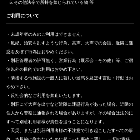
下記物品などの持ち込みを禁止いたします。
火薬、爆薬、ガソリン、灯油、薬品、毒性ガス、揮発油等等
の危険物
腐敗物、不潔物、その他湿気、悪臭、異臭、臭気等を発する
物
予約以外のペット
著しく大量な物品
その他法令で所持を禁じられている物 等
ご利用について
未成年者のみのご利用はできません。
風紀、治安を乱すような行為、高声、大声での会話、近隣に迷
惑を及ぼす行為はおやめください。
別荘管理者の許可無く、営業行為（展示会・その他）等、ご宿
泊以外の目的での利用はおやめ下さい。
隣接する他施設の一般人に著しい迷惑を及ぼす言動・行動はお