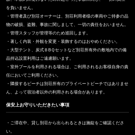
やめ下さい。
反社会的なご利用を禁止いたします。
別荘にて大声を出すなど近隣に迷惑行為があった場合、近隣の
住人から警察に通報される場合がありますが、その場合は法的に
すべて別荘利用者様が責任を追うことになります。
天災、または別荘利用者様の不注意で引き起こしたすべての事
故、本規約に従わないために起こった事故に関し、 一切の責任
を負いません。
管理者及び別荘オーナーは、別荘利用者様の車両やご持参の品
物の破損、盗難、事故に関しまして、一切の責任をおいません。
管理スタッフが管理等のため巡回します。
著しく内装・外観を変更・装飾するのはおやめください。
大型テント、炭式ＢBＱセットなど別荘所有外の敷地内での備
品持込設置利用はご遠慮願います。
室外プールを利用される場合は、ご利用されるお客様自身の責
任においてご利用ください。