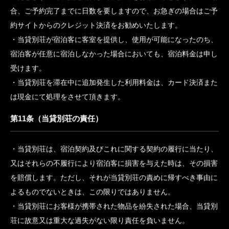
す。尚、お電話にてお申込みされ、「メールリンク決済(クレジ
ットカード決済)」以外をご希望の場合は、ご宿泊代表者の指定
メールアドレスまたはご住所に、お申込み書面をお届けいたしま
すので、返信またはご返送を頂きその内容確認が出来ましたら
「当貸別荘が指定するご記入書面と身分証明書(運転免許証の場
合は裏・表)のコピー」、その後再度郵送にて振込先等をお届け
いたしますので、指定期日までに振込をお願い致します。この場
合、ご予約完了までに日数を要しますので、お急ぎの場合はご予
約サイトからのクレジット決済をお勧めいたします。
当貸別荘が宿泊客に客室を提供し、使用が可能になったのち、
宿泊客が任意に宿泊しなかった場合においても、宿泊料金は申し
受けます。
当貸別荘を滞在中に追加発生した利用料金は、カード決済また
は現金にて処理をさせて頂きます。
第11条（当貸別荘の責任）