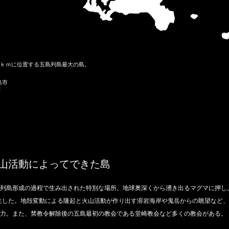
0ｋｍに位置する五島列島最大の島。
島市
²
山活動によってできた島
列島形成の過程で生み出された特別な場所。地球奥深くから湧き出るマグマに押し
生した。地殻変動による隆起と火山活動が作り出す溶岩海岸や鬼岳からの眺望など