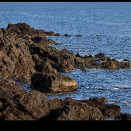
力。また、禁教令解除後の五島最初の教会である堂崎教会など多くの教会がある。