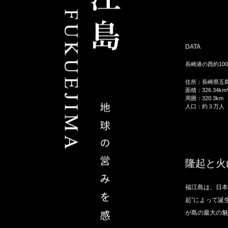
DATA
長崎港の西約10
住所：
長崎県五
面積：
326.34km
周囲：
320.3km
人口：
約３万人
隆起と火
福江島は、日本
起”によって誕