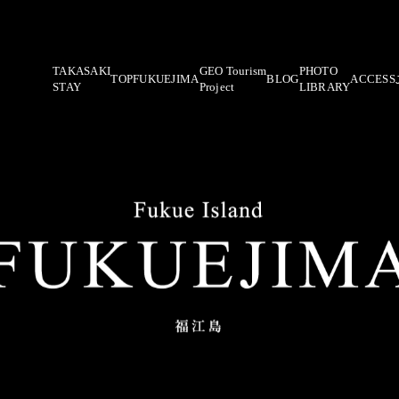
TAKASAKI
GEO Tourism
PHOTO
TOP
FUKUEJIMA
BLOG
ACCESS
STAY
Project
LIBRARY